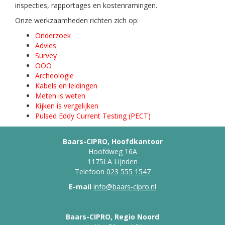
inspecties, rapportages en kostenramingen.
Onze werkzaamheden richten zich op:
Onderzoek
Advies
Survey
OOO
Archeologie
Kabels en leidingen
Meten is weten
Kijken is vergelijken
Pulsed Eddy Current Testing (PECT)
Baars-CIPRO, Hoofdkantoor
Hoofdweg 16A
1175LA Lijnden
Telefoon
023 555 1547
E-mail
info@baars-cipro.nl
Baars-CIPRO, Regio Noord